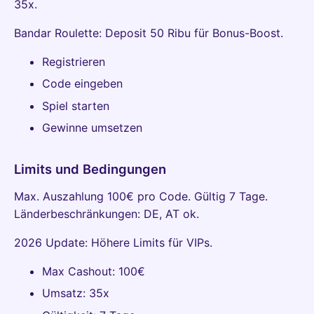
35x.
Bandar Roulette: Deposit 50 Ribu für Bonus-Boost.
Registrieren
Code eingeben
Spiel starten
Gewinne umsetzen
Limits und Bedingungen
Max. Auszahlung 100€ pro Code. Gültig 7 Tage.
Länderbeschränkungen: DE, AT ok.
2026 Update: Höhere Limits für VIPs.
Max Cashout: 100€
Umsatz: 35x