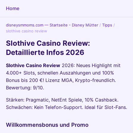
Home
disneysmmoms.com — Startseite - Disney Mütter
/
Tipps
/
slothive casino review
Slothive Casino Review:
Detaillierte Infos 2026
Slothive Casino Review
2026: Neues Highlight mit
4.000+ Slots, schnellen Auszahlungen und 100%
Bonus bis 200 €! Lizenz MGA, Krypto-freundlich.
Bewertung: 9/10.
Stärken: Pragmatic, NetEnt Spiele, 10% Cashback.
Schwächen: Kein Telefon-Support. Ideal für Slot-Fans.
Willkommensbonus und Promo