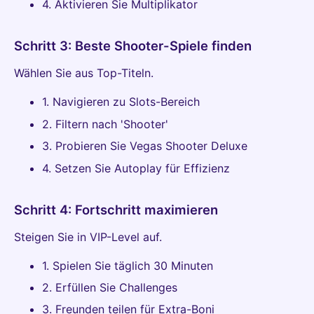
4. Aktivieren Sie Multiplikator
Schritt 3: Beste Shooter-Spiele finden
Wählen Sie aus Top-Titeln.
1. Navigieren zu Slots-Bereich
2. Filtern nach 'Shooter'
3. Probieren Sie Vegas Shooter Deluxe
4. Setzen Sie Autoplay für Effizienz
Schritt 4: Fortschritt maximieren
Steigen Sie in VIP-Level auf.
1. Spielen Sie täglich 30 Minuten
2. Erfüllen Sie Challenges
3. Freunden teilen für Extra-Boni