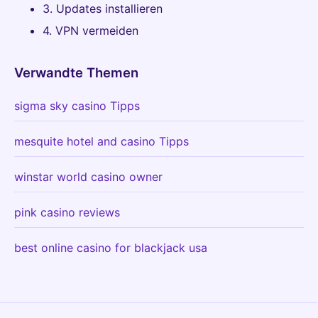
3. Updates installieren
4. VPN vermeiden
Verwandte Themen
sigma sky casino Tipps
mesquite hotel and casino Tipps
winstar world casino owner
pink casino reviews
best online casino for blackjack usa