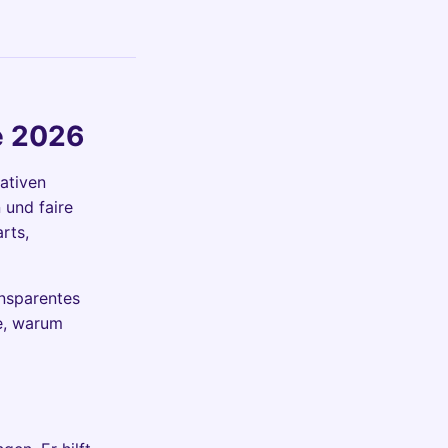
e 2026
ativen
 und faire
rts,
ansparentes
ie, warum