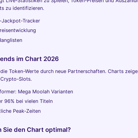
gt Live-Statistiken zu Spielen, Token-Preisen und Auszahlung
ts zu identifizieren.
t-Jackpot-Tracker
reisentwicklung
Ranglisten
rends im Chart 2026
 die Token-Werte durch neue Partnerschaften. Charts zeig
i Crypto-Slots.
former: Mega Moolah Varianten
 96% bei vielen Titeln
liche Peak-Zeiten
 Sie den Chart optimal?