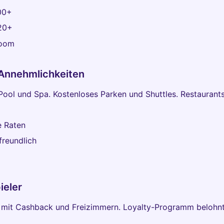
00+
 20+
Room
 Annehmlichkeiten
ool und Spa. Kostenloses Parken und Shuttles. Restaurants
e Raten
freundlich
ieler
d mit Cashback und Freizimmern. Loyalty-Programm belohn