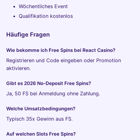
Wöchentliches Event
Qualifikation kostenlos
Häufige Fragen
Wie bekomme ich Free Spins bei React Casino?
Registrieren und Code eingeben oder Promotion
aktivieren.
Gibt es 2026 No-Deposit Free Spins?
Ja, 50 FS bei Anmeldung ohne Zahlung.
Welche Umsatzbedingungen?
Typisch 35x Gewinn aus FS.
Auf welchen Slots Free Spins?