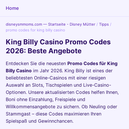
Home
disneysmmoms.com — Startseite - Disney Mütter
/
Tipps
/
promo codes for king billy casino
King Billy Casino Promo Codes
2026: Beste Angebote
Entdecken Sie die neuesten
Promo Codes für King
Billy Casino
im Jahr 2026. King Billy ist eines der
beliebtesten Online-Casinos mit einer riesigen
Auswahl an Slots, Tischspielen und Live-Casino-
Optionen. Unsere aktualisierten Codes helfen Ihnen,
Boni ohne Einzahlung, Freispiele und
Willkommensangebote zu sichern. Ob Neuling oder
Stammgast – diese Codes maximieren Ihren
Spielspaß und Gewinnchancen.