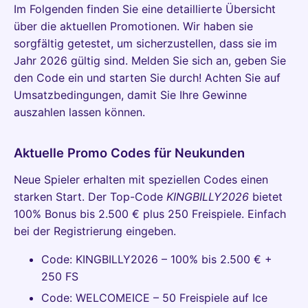
Im Folgenden finden Sie eine detaillierte Übersicht
über die aktuellen Promotionen. Wir haben sie
sorgfältig getestet, um sicherzustellen, dass sie im
Jahr 2026 gültig sind. Melden Sie sich an, geben Sie
den Code ein und starten Sie durch! Achten Sie auf
Umsatzbedingungen, damit Sie Ihre Gewinne
auszahlen lassen können.
Aktuelle Promo Codes für Neukunden
Neue Spieler erhalten mit speziellen Codes einen
starken Start. Der Top-Code
KINGBILLY2026
bietet
100% Bonus bis 2.500 € plus 250 Freispiele. Einfach
bei der Registrierung eingeben.
Code: KINGBILLY2026 – 100% bis 2.500 € +
250 FS
Code: WELCOMEICE – 50 Freispiele auf Ice