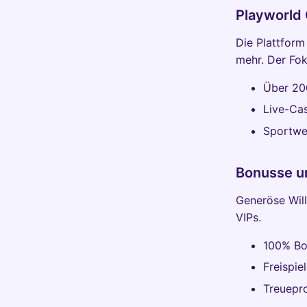
Playworld 
Die Plattform
mehr. Der Fok
Über 20
Live-Cas
Sportwet
Bonusse u
Generöse Wil
VIPs.
100% Bo
Freispie
Treuepr