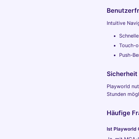
Benutzerfr
Intuitive Nav
Schnelle
Touch-op
Push-Be
Sicherhei
Playworld nut
Stunden mögl
Häufige F
Ist Playworld 