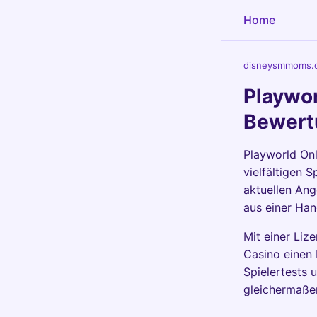
Home
disneysmmoms.co
Playwor
Bewert
Playworld Onl
vielfältigen 
aktuellen Ang
aus einer Han
Mit einer Liz
Casino einen 
Spielertests 
gleichermaße