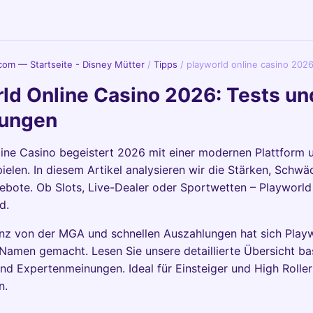
m — Startseite - Disney Mütter
/
Tipps
/
playworld online casino 202
ld Online Casino 2026: Tests un
ungen
ine Casino begeistert 2026 mit einer modernen Plattform 
Spielen. In diesem Artikel analysieren wir die Stärken, Schw
ebote. Ob Slots, Live-Dealer oder Sportwetten – Playworld 
d.
enz von der MGA und schnellen Auszahlungen hat sich Play
Namen gemacht. Lesen Sie unsere detaillierte Übersicht ba
und Expertenmeinungen. Ideal für Einsteiger und High Roller
n.