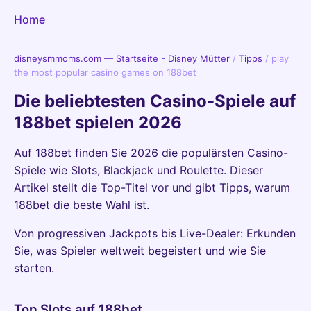
Home
disneysmmoms.com — Startseite - Disney Mütter
/
Tipps
/
play
the most popular casino games on 188bet
Die beliebtesten Casino-Spiele auf
188bet spielen 2026
Auf 188bet finden Sie 2026 die populärsten Casino-
Spiele wie Slots, Blackjack und Roulette. Dieser
Artikel stellt die Top-Titel vor und gibt Tipps, warum
188bet die beste Wahl ist.
Von progressiven Jackpots bis Live-Dealer: Erkunden
Sie, was Spieler weltweit begeistert und wie Sie
starten.
Top Slots auf 188bet