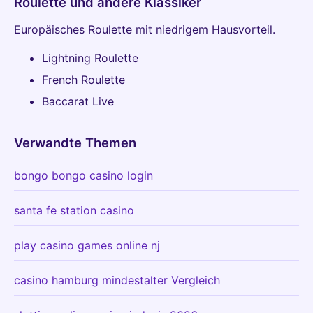
Roulette und andere Klassiker
Europäisches Roulette mit niedrigem Hausvorteil.
Lightning Roulette
French Roulette
Baccarat Live
Verwandte Themen
bongo bongo casino login
santa fe station casino
play casino games online nj
casino hamburg mindestalter Vergleich