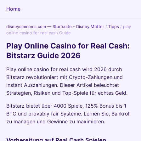
Home
disneysmmoms.com — Startseite - Disney Mütter
/
Tipps
/
play
online casino for real cash Guide
Play Online Casino for Real Cash:
Bitstarz Guide 2026
Play online casino for real cash wird 2026 durch
Bitstarz revolutioniert mit Crypto-Zahlungen und
instant Auszahlungen. Dieser Artikel beleuchtet
Strategien, Risiken und Top-Spiele für echtes Geld.
Bitstarz bietet über 4000 Spiele, 125% Bonus bis 1
BTC und provably fair Systeme. Lernen Sie, Bankroll
zu managen und Gewinne zu maximieren.
Vorbereitung auf Real Cash Spielen