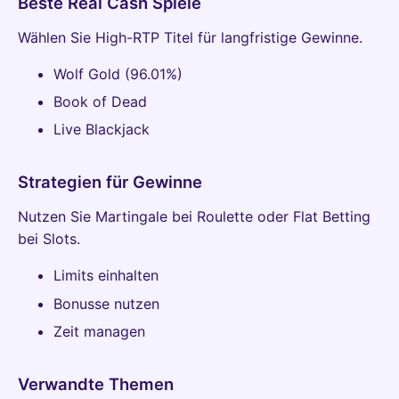
Beste Real Cash Spiele
Wählen Sie High-RTP Titel für langfristige Gewinne.
Wolf Gold (96.01%)
Book of Dead
Live Blackjack
Strategien für Gewinne
Nutzen Sie Martingale bei Roulette oder Flat Betting
bei Slots.
Limits einhalten
Bonusse nutzen
Zeit managen
Verwandte Themen