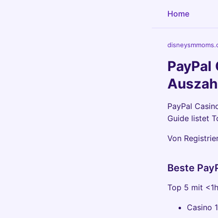
Home
disneysmmoms.co
PayPal 
Auszah
PayPal Casino
Guide listet 
Von Registrie
Beste PayP
Top 5 mit <1h
Casino 1