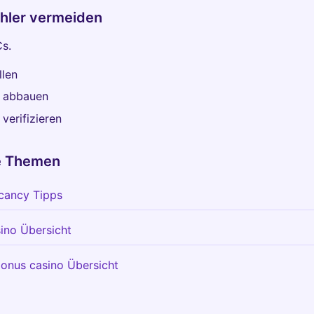
ehler vermeiden
s.
llen
 abbauen
verifizieren
e Themen
acancy Tipps
ino Übersicht
bonus casino Übersicht