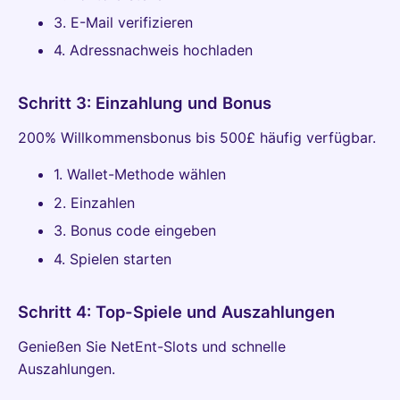
3. E-Mail verifizieren
4. Adressnachweis hochladen
Schritt 3: Einzahlung und Bonus
200% Willkommensbonus bis 500£ häufig verfügbar.
1. Wallet-Methode wählen
2. Einzahlen
3. Bonus code eingeben
4. Spielen starten
Schritt 4: Top-Spiele und Auszahlungen
Genießen Sie NetEnt-Slots und schnelle
Auszahlungen.