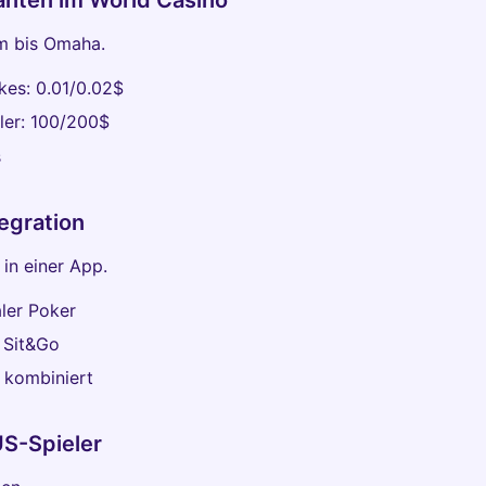
m bis Omaha.
kes: 0.01/0.02$
ler: 100/200$
s
egration
 in einer App.
ler Poker
 Sit&Go
 kombiniert
US-Spieler