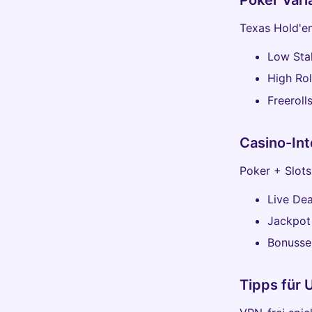
Texas Hold'e
Low Sta
High Rol
Freeroll
Casino-Int
Poker + Slots
Live Dea
Jackpot
Bonusse
Tipps für 