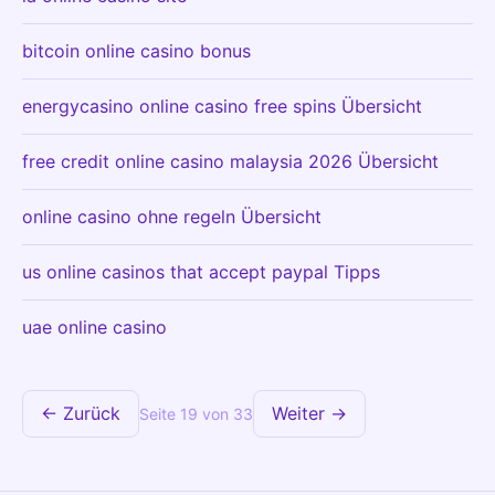
bitcoin online casino bonus
energycasino online casino free spins Übersicht
free credit online casino malaysia 2026 Übersicht
online casino ohne regeln Übersicht
us online casinos that accept paypal Tipps
uae online casino
← Zurück
Weiter →
Seite 19 von 33