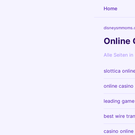
Home
disneysmmoms.co
Online 
Alle Seiten in
slottica onlin
online casin
leading game 
best wire tra
casino online