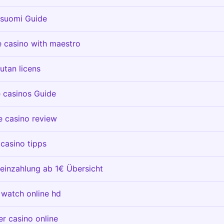
 suomi Guide
e casino with maestro
utan licens
e casinos Guide
e casino review
 casino tipps
 einzahlung ab 1€ Übersicht
 watch online hd
er casino online