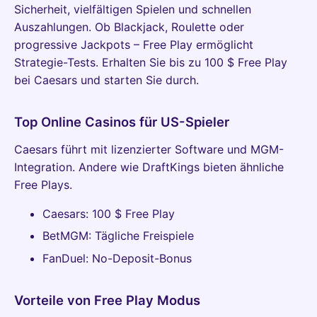
Sicherheit, vielfältigen Spielen und schnellen
Auszahlungen. Ob Blackjack, Roulette oder
progressive Jackpots – Free Play ermöglicht
Strategie-Tests. Erhalten Sie bis zu 100 $ Free Play
bei Caesars und starten Sie durch.
Top Online Casinos für US-Spieler
Caesars führt mit lizenzierter Software und MGM-
Integration. Andere wie DraftKings bieten ähnliche
Free Plays.
Caesars: 100 $ Free Play
BetMGM: Tägliche Freispiele
FanDuel: No-Deposit-Bonus
Vorteile von Free Play Modus