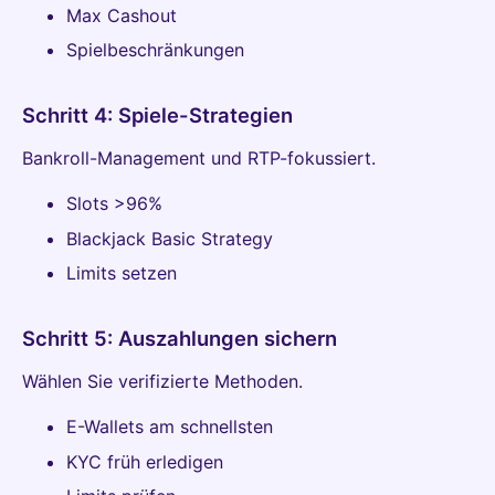
Max Cashout
Spielbeschränkungen
Schritt 4: Spiele-Strategien
Bankroll-Management und RTP-fokussiert.
Slots >96%
Blackjack Basic Strategy
Limits setzen
Schritt 5: Auszahlungen sichern
Wählen Sie verifizierte Methoden.
E-Wallets am schnellsten
KYC früh erledigen