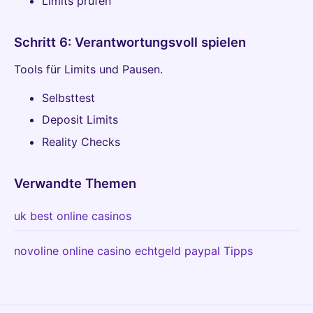
Limits prüfen
Schritt 6: Verantwortungsvoll spielen
Tools für Limits und Pausen.
Selbsttest
Deposit Limits
Reality Checks
Verwandte Themen
uk best online casinos
novoline online casino echtgeld paypal Tipps