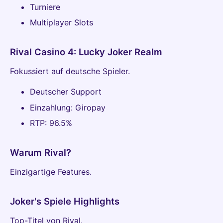
Turniere
Multiplayer Slots
Rival Casino 4: Lucky Joker Realm
Fokussiert auf deutsche Spieler.
Deutscher Support
Einzahlung: Giropay
RTP: 96.5%
Warum Rival?
Einzigartige Features.
Joker's Spiele Highlights
Top-Titel von Rival.