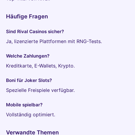
Häufige Fragen
Sind Rival Casinos sicher?
Ja, lizenzierte Plattformen mit RNG-Tests.
Welche Zahlungen?
Kreditkarte, E-Wallets, Krypto.
Boni für Joker Slots?
Spezielle Freispiele verfügbar.
Mobile spielbar?
Vollständig optimiert.
Verwandte Themen