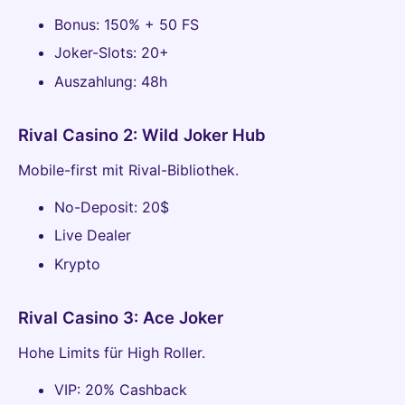
Bonus: 150% + 50 FS
Joker-Slots: 20+
Auszahlung: 48h
Rival Casino 2: Wild Joker Hub
Mobile-first mit Rival-Bibliothek.
No-Deposit: 20$
Live Dealer
Krypto
Rival Casino 3: Ace Joker
Hohe Limits für High Roller.
VIP: 20% Cashback