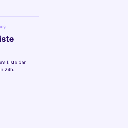
lung
iste
re Liste der
in 24h.