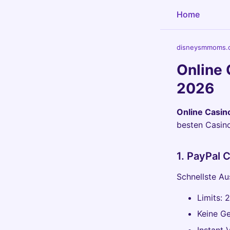
Home
disneysmmoms.co
Online 
2026
Online Casin
besten Casino
1. PayPal 
Schnellste Au
Limits: 
Keine G
Instant 