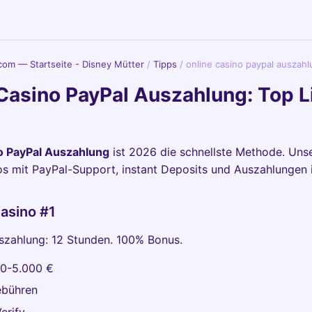
m — Startseite - Disney Mütter
/
Tipps
/
online casino paypal auszah
Casino PayPal Auszahlung: Top L
o PayPal Auszahlung
ist 2026 die schnellste Methode. Unse
s mit PayPal-Support, instant Deposits und Auszahlungen 
Casino #1
szahlung: 12 Stunden. 100% Bonus.
20-5.000 €
ebühren
Verify