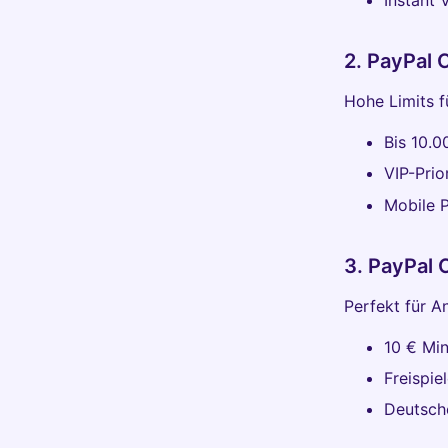
2. PayPal 
Hohe Limits f
Bis 10.0
VIP-Prior
Mobile 
3. PayPal 
Perfekt für A
10 € Min
Freispiel
Deutsch