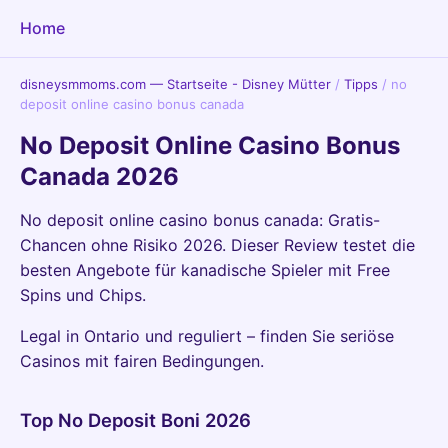
Home
disneysmmoms.com — Startseite - Disney Mütter
/
Tipps
/
no
deposit online casino bonus canada
No Deposit Online Casino Bonus
Canada 2026
No deposit online casino bonus canada: Gratis-
Chancen ohne Risiko 2026. Dieser Review testet die
besten Angebote für kanadische Spieler mit Free
Spins und Chips.
Legal in Ontario und reguliert – finden Sie seriöse
Casinos mit fairen Bedingungen.
Top No Deposit Boni 2026