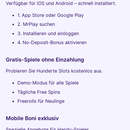
Verfügbar für iOS und Android – schnell installiert.
1. App Store oder Google Play
2. MrPlay suchen
3. Installieren und einloggen
4. No-Deposit-Bonus aktivieren
Gratis-Spiele ohne Einzahlung
Probieren Sie Hunderte Slots kostenlos aus.
Demo-Modus für alle Spiele
Tägliche Free Spins
Freerolls für Neulinge
Mobile Boni exklusiv
Spezielle Angebote für Handy-Spieler.