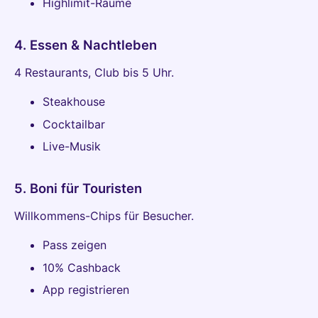
Highlimit-Räume
4. Essen & Nachtleben
4 Restaurants, Club bis 5 Uhr.
Steakhouse
Cocktailbar
Live-Musik
5. Boni für Touristen
Willkommens-Chips für Besucher.
Pass zeigen
10% Cashback
App registrieren