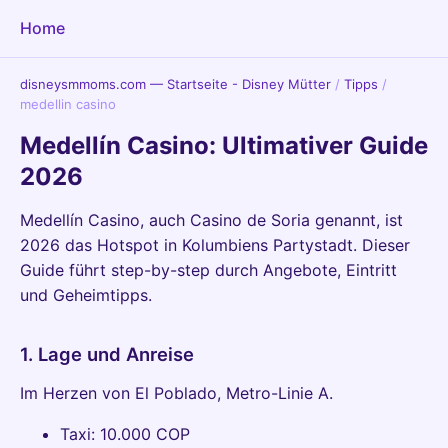
Home
disneysmmoms.com — Startseite - Disney Mütter
/
Tipps
/
medellin casino
Medellín Casino: Ultimativer Guide
2026
Medellín Casino, auch Casino de Soria genannt, ist
2026 das Hotspot in Kolumbiens Partystadt. Dieser
Guide führt step-by-step durch Angebote, Eintritt
und Geheimtipps.
1. Lage und Anreise
Im Herzen von El Poblado, Metro-Linie A.
Taxi: 10.000 COP