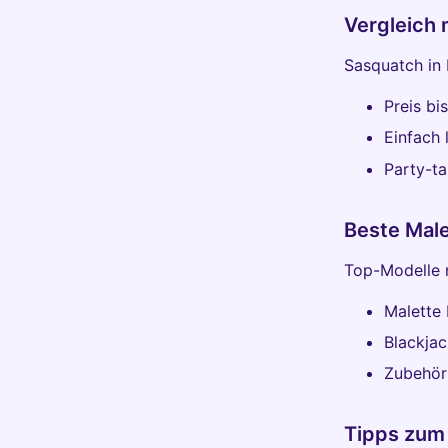
Vergleich 
Sasquatch in 
Preis bi
Einfach 
Party-ta
Beste Mal
Top-Modelle m
Malette
Blackjac
Zubehör
Tipps zum 