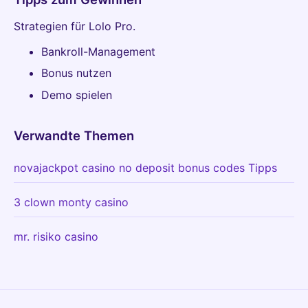
Strategien für Lolo Pro.
Bankroll-Management
Bonus nutzen
Demo spielen
Verwandte Themen
novajackpot casino no deposit bonus codes Tipps
3 clown monty casino
mr. risiko casino