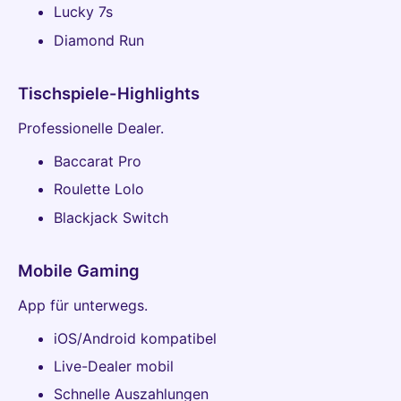
Lucky 7s
Diamond Run
Tischspiele-Highlights
Professionelle Dealer.
Baccarat Pro
Roulette Lolo
Blackjack Switch
Mobile Gaming
App für unterwegs.
iOS/Android kompatibel
Live-Dealer mobil
Schnelle Auszahlungen