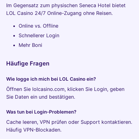
Im Gegensatz zum physischen Seneca Hotel bietet
LOL Casino 24/7 Online-Zugang ohne Reisen.
Online vs. Offline
Schnellerer Login
Mehr Boni
Häufige Fragen
Wie logge ich mich bei LOL Casino ein?
Öffnen Sie lolcasino.com, klicken Sie Login, geben
Sie Daten ein und bestätigen.
Was tun bei Login-Problemen?
Cache leeren, VPN prüfen oder Support kontaktieren.
Häufig VPN-Blockaden.