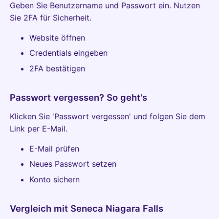
Geben Sie Benutzername und Passwort ein. Nutzen
Sie 2FA für Sicherheit.
Website öffnen
Credentials eingeben
2FA bestätigen
Passwort vergessen? So geht's
Klicken Sie 'Passwort vergessen' und folgen Sie dem
Link per E-Mail.
E-Mail prüfen
Neues Passwort setzen
Konto sichern
Vergleich mit Seneca Niagara Falls