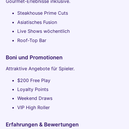
Gourmet-Erlebnisse inklusive.
Steakhouse Prime Cuts
Asiatisches Fusion
Live Shows wöchentlich
Roof-Top Bar
Boni und Promotionen
Attraktive Angebote für Spieler.
$200 Free Play
Loyalty Points
Weekend Draws
VIP High Roller
Erfahrungen & Bewertungen