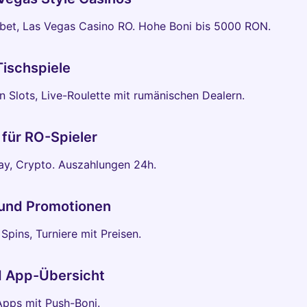
ibet, Las Vegas Casino RO. Hohe Boni bis 5000 RON.
Tischspiele
Slots, Live-Roulette mit rumänischen Dealern.
für RO-Spieler
ay, Crypto. Auszahlungen 24h.
 und Promotionen
Spins, Turniere mit Preisen.
d App-Übersicht
Apps mit Push-Boni.