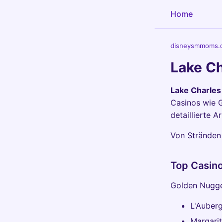
Home
disneysmmoms.co
Lake Ch
Lake Charles
Casinos wie 
detaillierte A
Von Stränden 
Top Casino
Golden Nugget
L'Auberg
Margarit