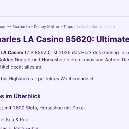
m — Startseite - Disney Mütter
/
Tipps
/
lake charles la casino
arles LA Casino 85620: Ultimat
 LA Casino
(ZIP 85620) ist 2026 das Herz des Gaming in Lo
Golden Nugget und Horseshoe bieten Luxus und Action. Die
rtikel deckt alles ab.
bis Highstakes – perfektes Wochenendziel.
s im Überblick
 mit 1.600 Slots, Horseshoe mit Poker.
e: Spa & Pool
aville: Party-Vibes