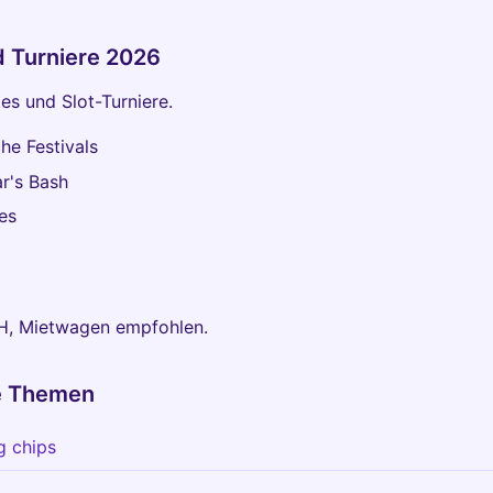
d Turniere 2026
es und Slot-Turniere.
he Festivals
r's Bash
tes
H, Mietwagen empfohlen.
e Themen
g chips