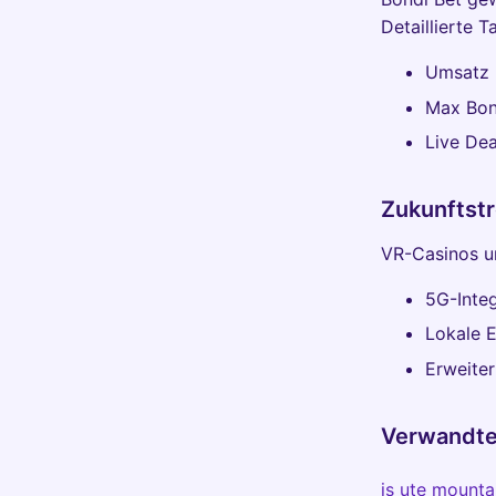
Detaillierte T
Umsatz
Max Bon
Live Dea
Zukunftst
VR-Casinos un
5G-Integ
Lokale 
Erweite
Verwandt
is ute mounta