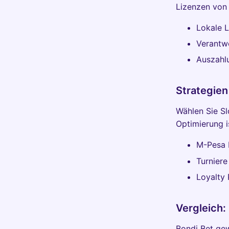
Lizenzen von 
Lokale L
Verantw
Auszahlu
Strategien
Wählen Sie Sl
Optimierung i
M-Pesa 
Turniere
Loyalty 
Vergleich:
Bondi Bet ge