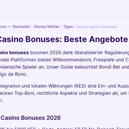
m — Startseite - Disney Mütter
/
Tipps
/
kenya casino bonuses
Casino Bonuses: Beste Angebot
sino bonuses
boomen 2026 dank liberalisierter Regulierun
onale Plattformen bieten Willkommensboni, Freispiele und 
kenianische Spieler an. Unser Guide beleuchtet Bondi Bet un
igo de Bono.
ntegration und lokalen Währungen (KES) sind Ein- und Aus
decken Top-Boni, rechtliche Aspekte und Strategien ab, um
n.
 Casino Bonuses 2026