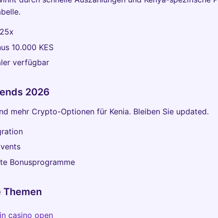
abelle.
 25x
us 10.000 KES
ler verfügbar
rends 2026
d mehr Crypto-Optionen für Kenia. Bleiben Sie updated.
ration
Events
rte Bonusprogramme
e Themen
in casino open