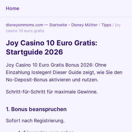
Home
disneysmmoms.com — Startseite - Disney Mütter
/
Tipps
/
joy
casino 10 euro gratis
Joy Casino 10 Euro Gratis:
Startguide 2026
Joy Casino 10 Euro Gratis Bonus 2026: Ohne
Einzahlung loslegen! Dieser Guide zeigt, wie Sie den
No-Deposit-Bonus aktivieren und nutzen.
Schritt-für-Schritt für maximale Gewinne.
1. Bonus beanspruchen
Sofort nach Registrierung.