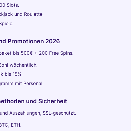
00 Slots.
ckjack und Roulette.
piele.
nd Promotionen 2026
aket bis 500€ + 200 Free Spins.
oni wöchentlich.
k bis 15%.
gramm mit Personal.
ethoden und Sicherheit
 und Auszahlungen, SSL-geschützt.
 BTC, ETH.