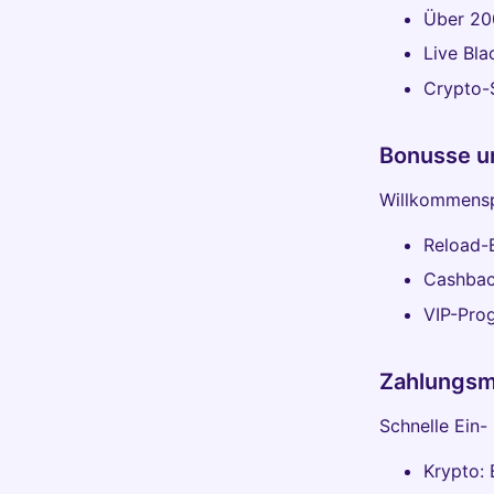
Über 20
Live Bla
Crypto-S
Bonusse u
Willkommensp
Reload-B
Cashbac
VIP-Pro
Zahlungsm
Schnelle Ein-
Krypto: