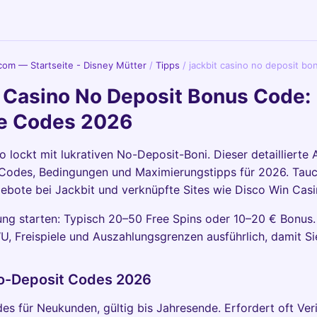
m — Startseite - Disney Mütter
/
Tipps
/
jackbit casino no deposit b
 Casino No Deposit Bonus Code:
le Codes 2026
 lockt mit lukrativen No-Deposit-Boni. Dieser detaillierte A
Codes, Bedingungen und Maximierungstipps für 2026. Tauch
ebote bei Jackbit und verknüpfte Sites wie Disco Win Casi
ng starten: Typisch 20–50 Free Spins oder 10–20 € Bonus.
U, Freispiele und Auszahlungsgrenzen ausführlich, damit Sie
No-Deposit Codes 2026
es für Neukunden, gültig bis Jahresende. Erfordert oft Veri