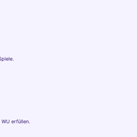
piele.
. WU erfüllen.