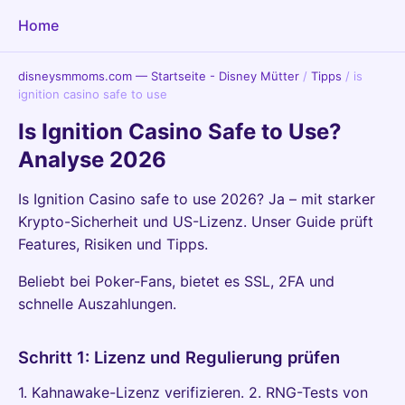
Home
disneysmmoms.com — Startseite - Disney Mütter
/
Tipps
/
is
ignition casino safe to use
Is Ignition Casino Safe to Use?
Analyse 2026
Is Ignition Casino safe to use 2026? Ja – mit starker
Krypto-Sicherheit und US-Lizenz. Unser Guide prüft
Features, Risiken und Tipps.
Beliebt bei Poker-Fans, bietet es SSL, 2FA und
schnelle Auszahlungen.
Schritt 1: Lizenz und Regulierung prüfen
1. Kahnawake-Lizenz verifizieren. 2. RNG-Tests von