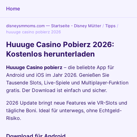
Home
disneysmmoms.com — Startseite - Disney Mütter
/
Tipps
/
huuuge casino pobierz 2026
Huuuge Casino Pobierz 2026:
Kostenlos herunterladen
Huuuge Casino pobierz
– die beliebte App für
Android und iOS im Jahr 2026. Genießen Sie
Tausende Slots, Live-Spiele und Multiplayer-Funktion
gratis. Der Download ist einfach und sicher.
2026 Update bringt neue Features wie VR-Slots und
tägliche Boni. Ideal für unterwegs, ohne Echtgeld-
Risiko.
Download für Android