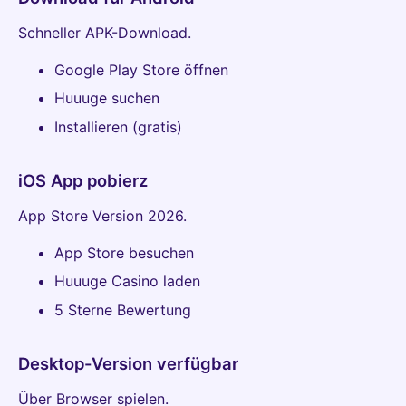
Schneller APK-Download.
Google Play Store öffnen
Huuuge suchen
Installieren (gratis)
iOS App pobierz
App Store Version 2026.
App Store besuchen
Huuuge Casino laden
5 Sterne Bewertung
Desktop-Version verfügbar
Über Browser spielen.