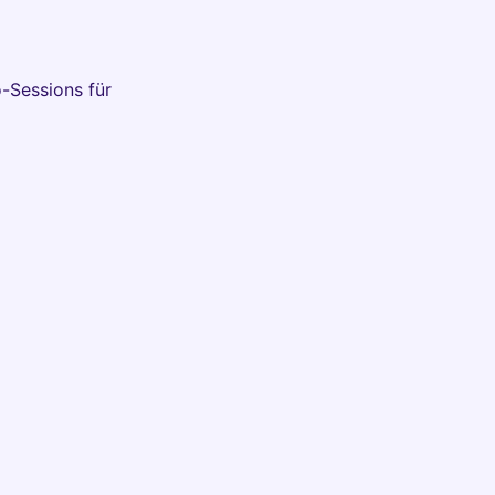
-Sessions für