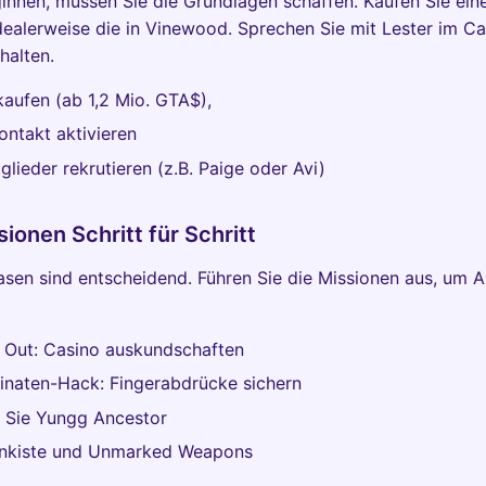
innen, müssen Sie die Grundlagen schaffen. Kaufen Sie ein
dealerweise die in Vinewood. Sprechen Sie mit Lester im C
halten.
aufen (ab 1,2 Mio. GTA$),
ontakt aktivieren
lieder rekrutieren (z.B. Paige oder Avi)
ionen Schritt für Schritt
sen sind entscheidend. Führen Sie die Missionen aus, um 
e Out: Casino auskundschaften
inaten-Hack: Fingerabdrücke sichern
n Sie Yungg Ancestor
enkiste und Unmarked Weapons