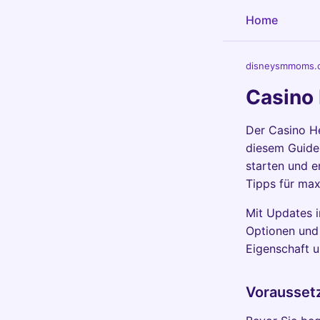
Home
disneysmmoms.co
Casino 
Der Casino He
diesem Guide 
starten und e
Tipps für ma
Mit Updates i
Optionen und
Eigenschaft u
Vorausset