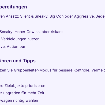
rbereitungen
ren Ansatz: Silent & Sneaky, Big Con oder Aggressive. Jede
 Sneaky: Hoher Gewinn, aber riskant
 Verkleidungen nutzen
ve: Action pur
ühren und Tipps
tzen Sie Gruppenleiter-Modus für bessere Kontrolle. Vermei
.
ne Zielobjekte priorisieren
r upgraden für mehr Zeit
twagen richtig wählen