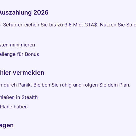
Auszahlung 2026
 Setup erreichen Sie bis zu 3,6 Mio. GTA$. Nutzen Sie Solo
ten minimieren
allenge für Bonus
ehler vermeiden
rn durch Panik. Bleiben Sie ruhig und folgen Sie dem Plan.
hießen in Stealth
Pläne haben
ragen