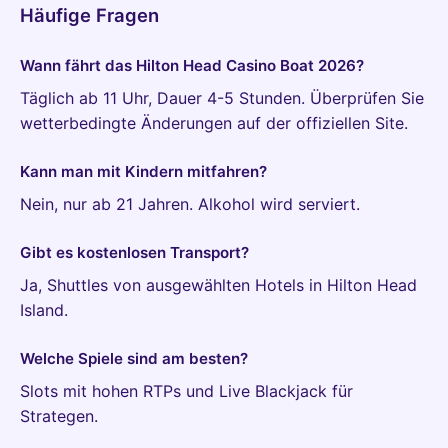
Häufige Fragen
Wann fährt das Hilton Head Casino Boat 2026?
Täglich ab 11 Uhr, Dauer 4-5 Stunden. Überprüfen Sie
wetterbedingte Änderungen auf der offiziellen Site.
Kann man mit Kindern mitfahren?
Nein, nur ab 21 Jahren. Alkohol wird serviert.
Gibt es kostenlosen Transport?
Ja, Shuttles von ausgewählten Hotels in Hilton Head
Island.
Welche Spiele sind am besten?
Slots mit hohen RTPs und Live Blackjack für
Strategen.