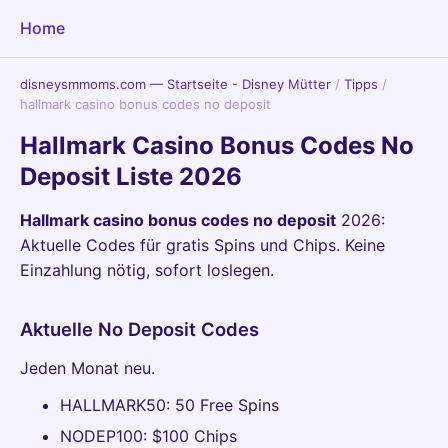
Home
disneysmmoms.com — Startseite - Disney Mütter
/
Tipps
/
hallmark casino bonus codes no deposit
Hallmark Casino Bonus Codes No
Deposit Liste 2026
Hallmark casino bonus codes no deposit
2026:
Aktuelle Codes für gratis Spins und Chips. Keine
Einzahlung nötig, sofort loslegen.
Aktuelle No Deposit Codes
Jeden Monat neu.
HALLMARK50: 50 Free Spins
NODEP100: $100 Chips