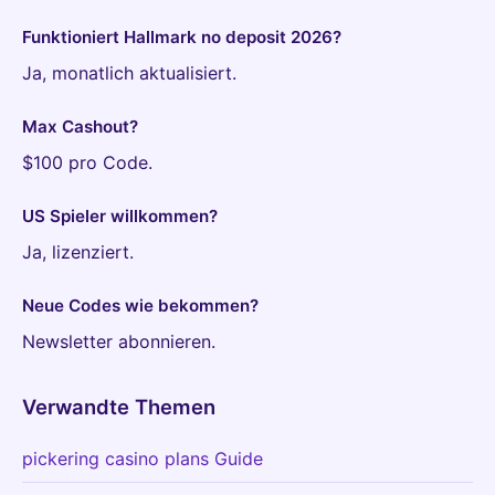
Funktioniert Hallmark no deposit 2026?
Ja, monatlich aktualisiert.
Max Cashout?
$100 pro Code.
US Spieler willkommen?
Ja, lizenziert.
Neue Codes wie bekommen?
Newsletter abonnieren.
Verwandte Themen
pickering casino plans Guide