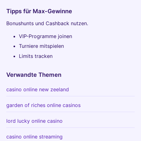
Tipps für Max-Gewinne
Bonushunts und Cashback nutzen.
VIP-Programme joinen
Turniere mitspielen
Limits tracken
Verwandte Themen
casino online new zeeland
garden of riches online casinos
lord lucky online casino
casino online streaming