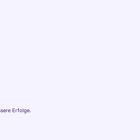
sere Erfolge.