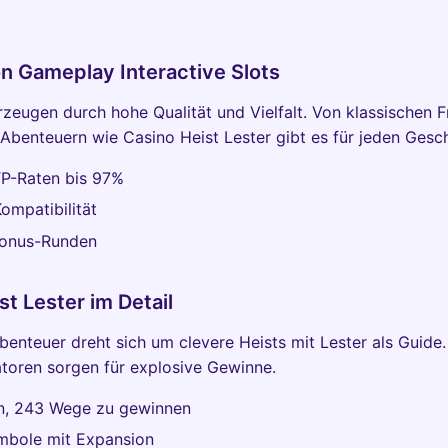
on Gameplay Interactive Slots
rzeugen durch hohe Qualität und Vielfalt. Von klassischen F
Abenteuern wie Casino Heist Lester gibt es für jeden Ges
P-Raten bis 97%
ompatibilität
onus-Runden
st Lester im Detail
benteuer dreht sich um clevere Heists mit Lester als Guide. 
atoren sorgen für explosive Gewinne.
n, 243 Wege zu gewinnen
mbole mit Expansion