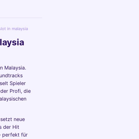
lot in malaysia
laysia
n Malaysia.
oundtracks
elt Spieler
er Profi, die
alaysischen
 setzt neue
 der Hit
 perfekt für