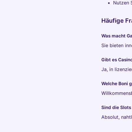
Nutzen 
Häufige F
Was macht Gam
Sie bieten in
Gibt es Casino
Ja, in lizenz
Welche Boni g
Willkommensb
Sind die Slots
Absolut, naht