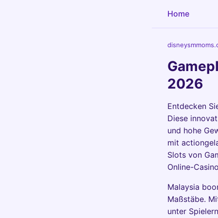
Home
disneysmmoms.co
Gamepla
2026
Entdecken Sie
Diese innova
und hohe Gew
mit actiongel
Slots von Gam
Online-Casino
Malaysia boom
Maßstäbe. Mit
unter Spieler