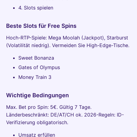
4. Slots spielen
Beste Slots für Free Spins
Hoch-RTP-Spiele: Mega Moolah (Jackpot), Starburst
(Volatilität niedrig). Vermeiden Sie High-Edge-Tische.
Sweet Bonanza
Gates of Olympus
Money Train 3
Wichtige Bedingungen
Max. Bet pro Spin: 5€. Gültig 7 Tage.
Länderbeschränkt: DE/AT/CH ok. 2026-Regeln: ID-
Verifizierung obligatorisch.
Umsatz erfüllen