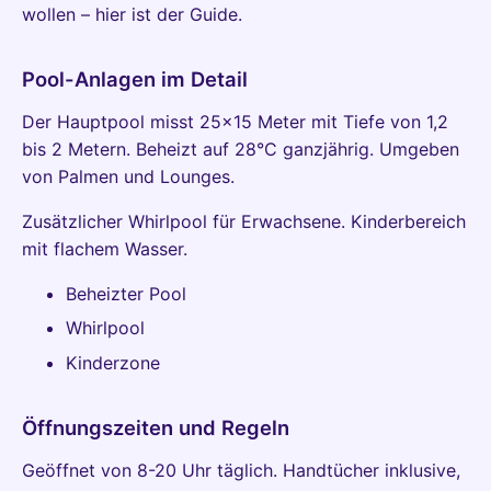
wollen – hier ist der Guide.
Pool-Anlagen im Detail
Der Hauptpool misst 25x15 Meter mit Tiefe von 1,2
bis 2 Metern. Beheizt auf 28°C ganzjährig. Umgeben
von Palmen und Lounges.
Zusätzlicher Whirlpool für Erwachsene. Kinderbereich
mit flachem Wasser.
Beheizter Pool
Whirlpool
Kinderzone
Öffnungszeiten und Regeln
Geöffnet von 8-20 Uhr täglich. Handtücher inklusive,