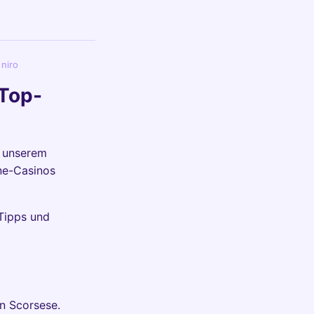
 niro
 Top-
n unserem
ine-Casinos
-Tipps und
n Scorsese.