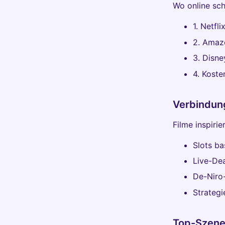
Wo online sc
1. Netfl
2. Amazo
3. Disne
4. Koste
Verbindun
Filme inspirie
Slots ba
Live-Dea
De-Niro-
Strateg
Top-Szene