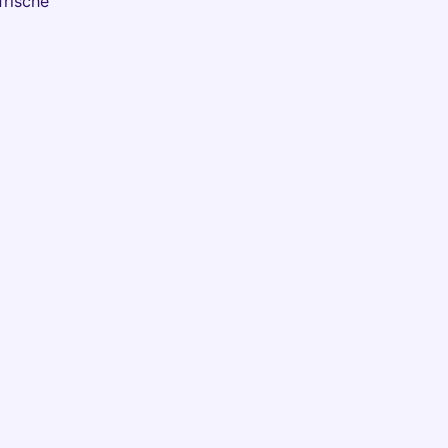
frische