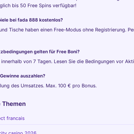
glich bis 50 Free Spins verfügbar!
ele bei fada 888 kostenlos?
s und Tische haben einen Free-Modus ohne Registrierung. P
zbedingungen gelten für Free Boni?
innerhalb von 7 Tagen. Lesen Sie die Bedingungen vor Akti
 Gewinne auszahlen?
llung des Umsatzes. Max. 100 € pro Bonus.
e Themen
ect francais
ity casino 2026