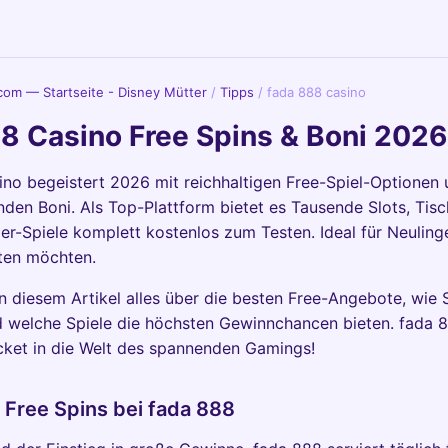
m — Startseite - Disney Mütter
/
Tipps
/
fada 888 casino
8 Casino Free Spins & Boni 2026
no begeistert 2026 mit reichhaltigen Free-Spiel-Optionen
en Boni. Als Top-Plattform bietet es Tausende Slots, Tisc
er-Spiele komplett kostenlos zum Testen. Ideal für Neulinge
rten möchten.
in diesem Artikel alles über die besten Free-Angebote, wie S
d welche Spiele die höchsten Gewinnchancen bieten. fada 
Ticket in die Welt des spannenden Gamings!
 Free Spins bei fada 888