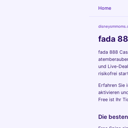
Home
disneysmmoms.co
fada 88
fada 888 Casi
atemberaubend
und Live-Deal
risikofrei sta
Erfahren Sie 
aktivieren un
Free ist Ihr 
Die besten