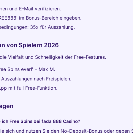
eren und E-Mail verifizieren.
REE888' im Bonus-Bereich eingeben.
edingungen: 35x für Auszahlung.
en von Spielern 2026
die Vielfalt und Schnelligkeit der Free-Features.
ree Spins ever!' – Max M.
 Auszahlungen nach Freispielen.
pp mit full Free-Funktion.
ragen
ch Free Spins bei fada 888 Casino?
Sie sich und nutzen Sie den No-Deposit-Bonus oder geben 