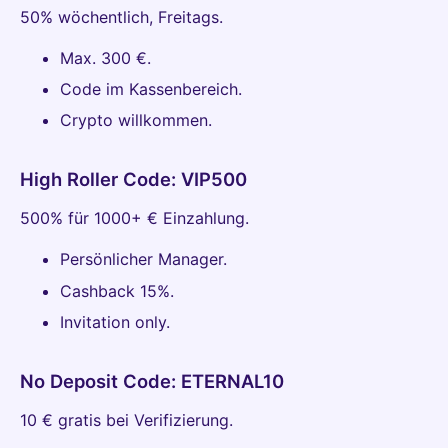
50% wöchentlich, Freitags.
Max. 300 €.
Code im Kassenbereich.
Crypto willkommen.
High Roller Code: VIP500
500% für 1000+ € Einzahlung.
Persönlicher Manager.
Cashback 15%.
Invitation only.
No Deposit Code: ETERNAL10
10 € gratis bei Verifizierung.