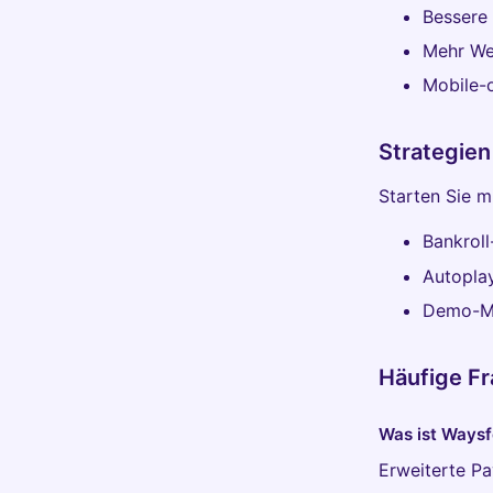
Bessere
Mehr We
Mobile-o
Strategien
Starten Sie mi
Bankrol
Autoplay
Demo-Mo
Häufige F
Was ist Waysf
Erweiterte P