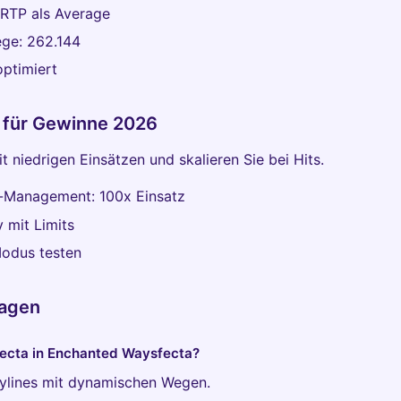
 RTP als Average
ge: 262.144
ptimiert
 für Gewinne 2026
t niedrigen Einsätzen und skalieren Sie bei Hits.
l-Management: 100x Einsatz
 mit Limits
dus testen
ragen
ecta in Enchanted Waysfecta?
aylines mit dynamischen Wegen.