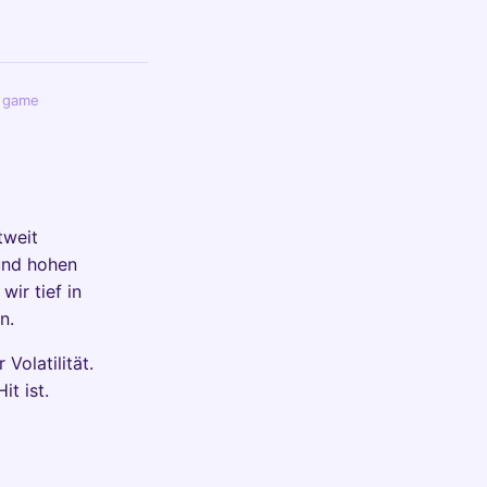
o game
tweit
und hohen
ir tief in
n.
Volatilität.
it ist.