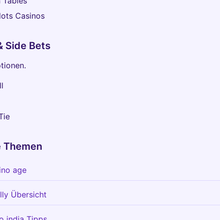
 Tables
lots Casinos
& Side Bets
tionen.
l
Tie
e Themen
sino age
lly Übersicht
no india Tipps