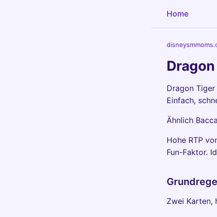
Home
disneysmmoms.co
Dragon 
Dragon Tiger 
Einfach, schn
Ähnlich Bacca
Hohe RTP von 
Fun-Faktor. I
Grundrege
Zwei Karten, 