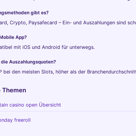
ngsmethoden gibt es?
ard, Crypto, Paysafecard – Ein- und Auszahlungen sind schn
 Mobile App?
atibel mit iOS und Android für unterwegs.
 die Auszahlungsquoten?
bei den meisten Slots, höher als der Branchendurchschnitt
e Themen
tain casino open Übersicht
nday freeroll