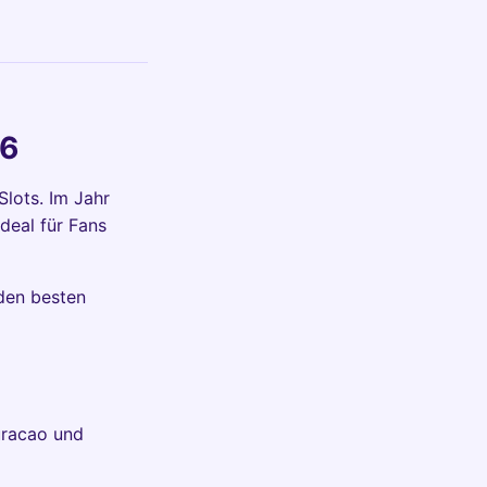
26
Slots. Im Jahr
deal für Fans
 den besten
uracao und