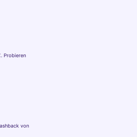
€. Probieren
Cashback von