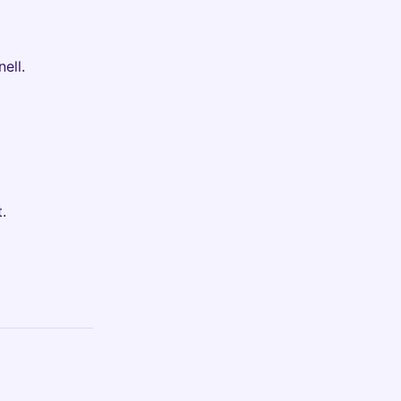
ell.
.