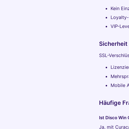
Kein Ei
Loyalty-
VIP-Leve
Sicherheit
SSL-Verschlü
Lizenzi
Mehrspr
Mobile 
Häufige F
Ist Disco Win 
Ja, mit Curac