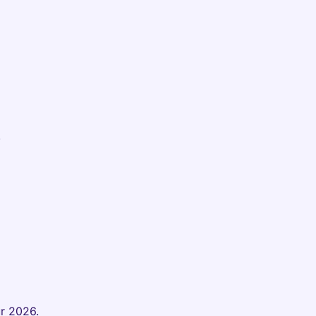
.
ür 2026.