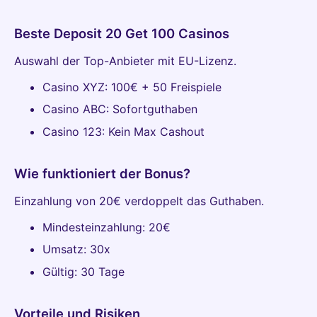
Beste Deposit 20 Get 100 Casinos
Auswahl der Top-Anbieter mit EU-Lizenz.
Casino XYZ: 100€ + 50 Freispiele
Casino ABC: Sofortguthaben
Casino 123: Kein Max Cashout
Wie funktioniert der Bonus?
Einzahlung von 20€ verdoppelt das Guthaben.
Mindesteinzahlung: 20€
Umsatz: 30x
Gültig: 30 Tage
Vorteile und Risiken