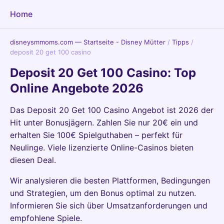
Home
disneysmmoms.com — Startseite - Disney Mütter
/
Tipps
/
deposit 20 get 100 casino
Deposit 20 Get 100 Casino: Top
Online Angebote 2026
Das Deposit 20 Get 100 Casino Angebot ist 2026 der
Hit unter Bonusjägern. Zahlen Sie nur 20€ ein und
erhalten Sie 100€ Spielguthaben – perfekt für
Neulinge. Viele lizenzierte Online-Casinos bieten
diesen Deal.
Wir analysieren die besten Plattformen, Bedingungen
und Strategien, um den Bonus optimal zu nutzen.
Informieren Sie sich über Umsatzanforderungen und
empfohlene Spiele.