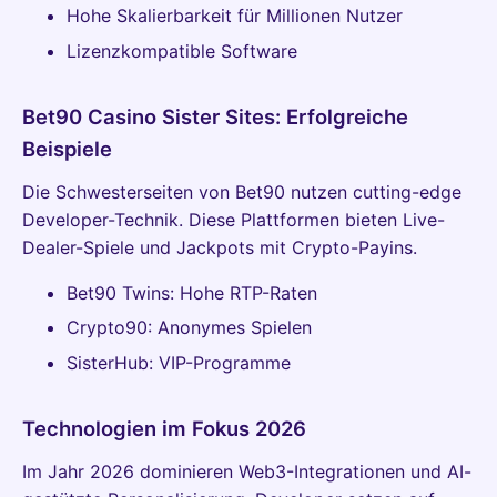
Hohe Skalierbarkeit für Millionen Nutzer
Lizenzkompatible Software
Bet90 Casino Sister Sites: Erfolgreiche
Beispiele
Die Schwesterseiten von Bet90 nutzen cutting-edge
Developer-Technik. Diese Plattformen bieten Live-
Dealer-Spiele und Jackpots mit Crypto-Payins.
Bet90 Twins: Hohe RTP-Raten
Crypto90: Anonymes Spielen
SisterHub: VIP-Programme
Technologien im Fokus 2026
Im Jahr 2026 dominieren Web3-Integrationen und AI-