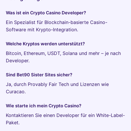
Was ist ein Crypto Casino Developer?
Ein Spezialist für Blockchain-basierte Casino-
Software mit Krypto-Integration.
Welche Kryptos werden unterstützt?
Bitcoin, Ethereum, USDT, Solana und mehr – je nach
Developer.
Sind Bet90 Sister Sites sicher?
Ja, durch Provably Fair Tech und Lizenzen wie
Curacao.
Wie starte ich mein Crypto Casino?
Kontaktieren Sie einen Developer für ein White-Label-
Paket.