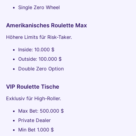
Single Zero Wheel
Amerikanisches Roulette Max
Höhere Limits für Risk-Taker.
Inside: 10.000 $
Outside: 100.000 $
Double Zero Option
VIP Roulette Tische
Exklusiv für High-Roller.
Max Bet: 500.000 $
Private Dealer
Min Bet 1.000 $